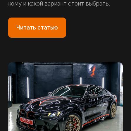
11.06.2026
ОКЛЕЙКА АВТО ЗАЩИТНОЙ
ПЛЕНКОЙ: ТОП-5 МИФОВ О
АНТИГРАВИЙНОЙ ПЛЕНКЕ
Антигравийная пленка для автомобиля
уверенно занимает свою нишу на рынке
детейлинга. Но вокруг нее до сих пор
ходит много слухов. Одни считают ее
бесполезной тратой денег, другие —
панацеей от всех бед.