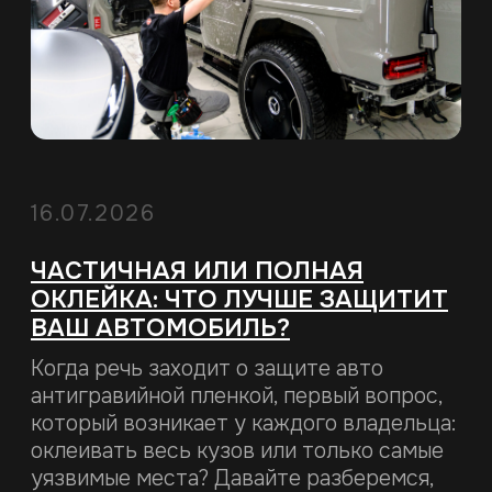
14.07.2026
ЧТО ВЫБРАТЬ: ГЛЯНЕЦ, САТИН
ИЛИ МАТОВУЮ ПЛЕНКУ?
СРАВНЕНИЕ FENIX PREMIUM,
MATT SATIN, BLACK
Хотите защитить свое авто от сколов,
солнечных лучей и химии и при этом
подчеркнуть его цвет или скрыть под
благородной дымкой? Давайте разберем
4 главных типа полиуретановой пленки
для авто Fenix
Читать статью