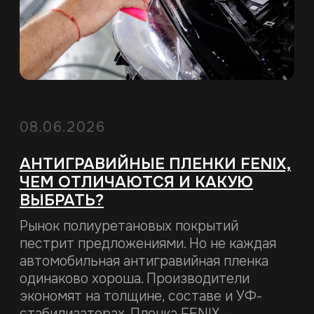
Общество с ограниченной ответственностью
«ФениксППФ»
УНП 193972757
220075, г. Минск, ул. Промышленная, д. 1, пом. 1.
ОАО “БНБ-Банк”
г. Минск, ул. Притыцкого 29
BY14BLNB30120001106700000933
BLNBBY2X
© 2026. Все права защищены
Политика конфиденциальности
Сайт разработан