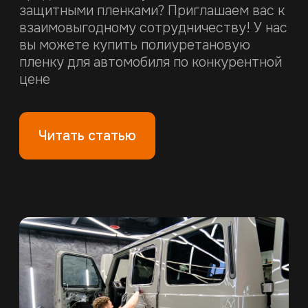
ОКЛЕЙКА: ЧТО ЛУЧШЕ ЗАЩИТИТ
ВАШ АВТОМОБИЛЬ?
Когда речь заходит о защите авто
антигравийной пленкой, первый вопрос,
который возникает у каждого владельца:
оклеивать весь кузов или только самые
уязвимые места? Давайте разберемся,
кому и какой вариант стоит выбрать.
Читать статью