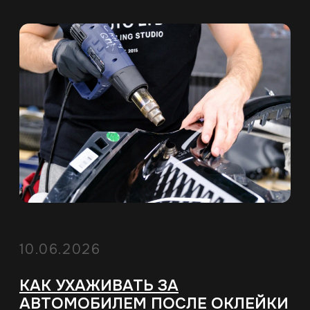
08.06.2026
АНТИГРАВИЙНЫЕ ПЛЕНКИ FENIX,
ЧЕМ ОТЛИЧАЮТСЯ И КАКУЮ
ВЫБРАТЬ?
Рынок полиуретановых покрытий
пестрит предложениями. Но не каждая
автомобильная антигравийная пленка
одинаково хороша. Производители
экономят на толщине, составе и УФ-
стабилизаторах. Пленка FENIX —
исключение.
Читать статью