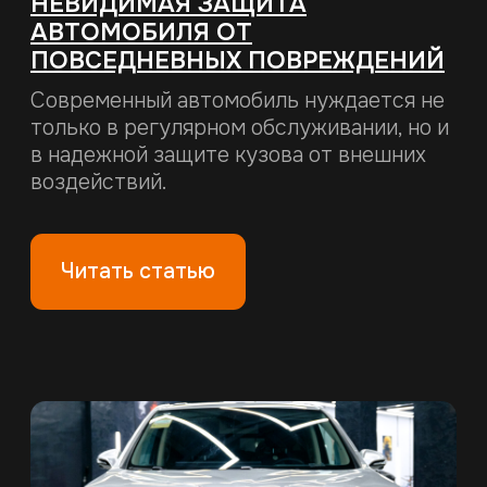
20.07.2026
АНТИГРАВИЙНАЯ ПЛЕНКА С
ДОСТАВКОЙ ПО МИНСКУ И ВСЕЙ
БЕЛАРУСИ: КАК ЗАКАЗАТЬ?
Вы владелец детейлинг-студии,
автосалона или бизнеса, который
предлагает оклейку автомобилей
защитными пленками? Приглашаем вас к
взаимовыгодному сотрудничеству! У нас
вы можете купить полиуретановую