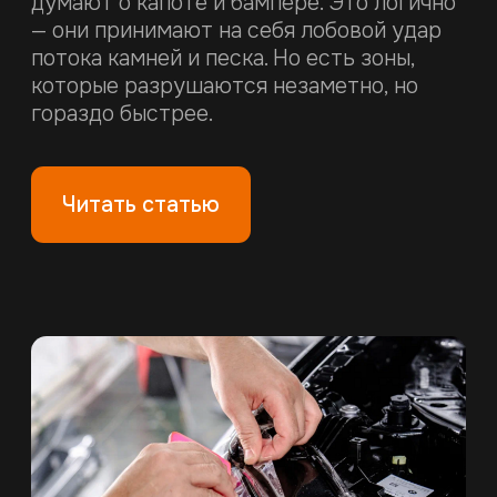
НАВИГАЦИЯ
О Fenix
Fenix Black Gloss
Fenix Matt Satin
Партнеры
Fenix Premium
Блог
Fenix Black Matt
FAQ
Контакты
КОНТАКТЫ
г. Минск, ул. ПРОМЫШЛЕННАЯ, д. 1
, пом. 1
Ежедневно, 10:00 — 20:00
+375 (44) 791-44-44
Telegram
|
Viber
Заказать